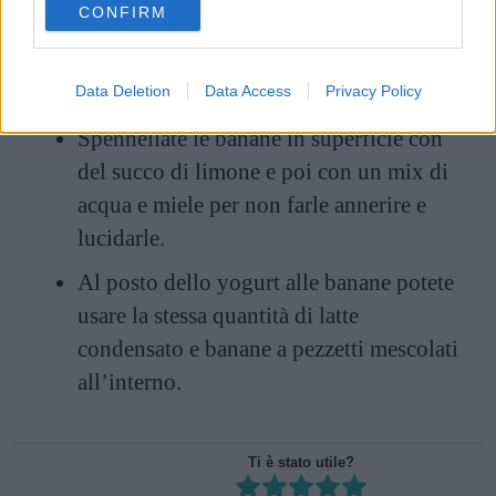
La ricetta della cheesecake al limoncello.
CONFIRM
consent section.
Curiosità e consigli
Data Deletion
Data Access
Privacy Policy
Spennellate le banane in superficie con
del succo di limone e poi con un mix di
acqua e miele per non farle annerire e
lucidarle.
Al posto dello yogurt alle banane potete
usare la stessa quantità di latte
condensato e banane a pezzetti mescolati
all’interno.
Ti è stato utile?
Rate this item: