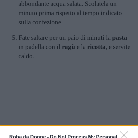
abbondante acqua salata. Scolatela un
minuto prima rispetto al tempo indicato
sulla confezione.
Fate saltare per un paio di minuti la
pasta
in padella con il
ragù
e la
ricotta
, e servite
caldo.
Roba da Donne -
Do Not Process My Personal