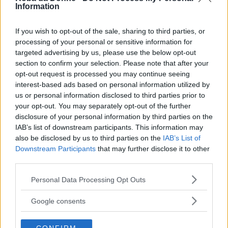
Information
If you wish to opt-out of the sale, sharing to third parties, or
processing of your personal or sensitive information for
targeted advertising by us, please use the below opt-out
section to confirm your selection. Please note that after your
opt-out request is processed you may continue seeing
interest-based ads based on personal information utilized by
us or personal information disclosed to third parties prior to
your opt-out. You may separately opt-out of the further
disclosure of your personal information by third parties on the
IAB’s list of downstream participants. This information may
also be disclosed by us to third parties on the
IAB’s List of
Downstream Participants
that may further disclose it to other
third parties.
Please note that this website/app uses one or more Google
Personal Data Processing Opt Outs
services and may gather and store information including but
not limited to your visit or usage behaviour. You may click to
Google consents
grant or deny consent to Google and its third-party tags to
use your data for below specified purposes in below Google
Varianti