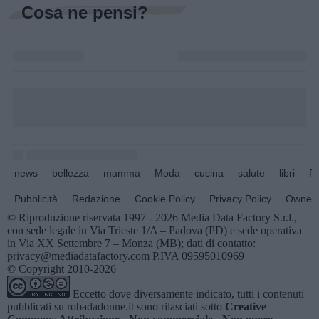
Cosa ne pensi?
news
bellezza
mamma
Moda
cucina
salute
libri
fo
Pubblicità
Redazione
Cookie Policy
Privacy Policy
Owners
© Riproduzione riservata 1997 - 2026 Media Data Factory S.r.l.,
con sede legale in Via Trieste 1/A – Padova (PD) e sede operativa
in Via XX Settembre 7 – Monza (MB); dati di contatto:
privacy@mediadatafactory.com P.IVA 09595010969
© Copyright 2010-2026
Eccetto dove diversamente indicato, tutti i contenuti
pubblicati su
robadadonne.it
sono rilasciati sotto
Creative