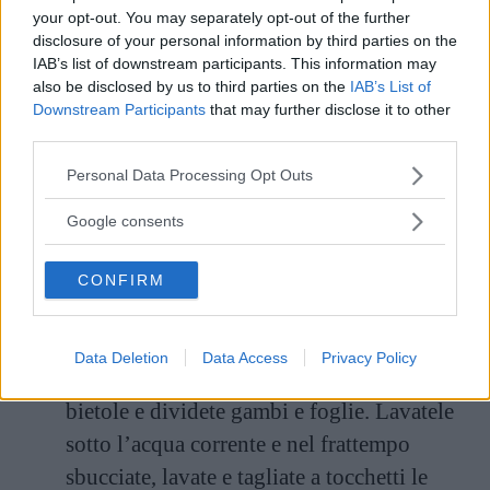
Trascorso questo tempo, stendete una
your opt-out. You may separately opt-out of the further
sfoglia di 3 millimetri e da qui ricavate
disclosure of your personal information by third parties on the
IAB’s list of downstream participants. This information may
delle fasce di 7-8 centimetri. Sovrapponete
also be disclosed by us to third parties on the
IAB’s List of
le fasce una sull’altra avendo cura di
Downstream Participants
that may further disclose it to other
third parties.
spolverarle di farina prima in modo che
non si attacchino fra loro.
Please note that this website/app uses one or more Google
Personal Data Processing Opt Outs
services and may gather and store information including but
not limited to your visit or usage behaviour. You may click to
Tagliate le fasce nel senso della lunghezza
Google consents
grant or deny consent to Google and its third-party tags to
cercando di ottenere delle tagliatelle larghe
use your data for below specified purposes in below Google
CONFIRM
consent section.
circa 5 millimetri. Lasciatele riposare
cosparse di farina.
Data Deletion
Data Access
Privacy Policy
A questo punto preparate il sugo. Pulite le
bietole e dividete gambi e foglie. Lavatele
sotto l’acqua corrente e nel frattempo
sbucciate, lavate e tagliate a tocchetti le