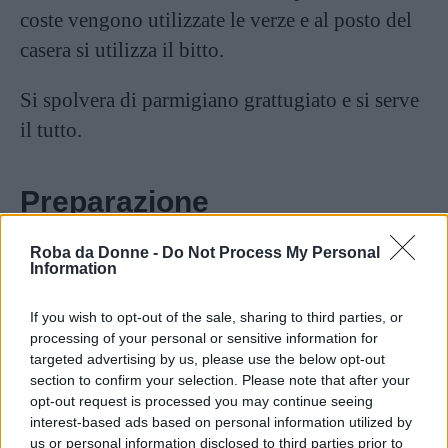
coste vengono utilizzate le verze e al posto del
casera si utilizza il bitto.
Si spolvera di parmigiano grattugiato e si serve
il tutto.
Preparazione
Su una spianatoia mescolare le due farine e
Roba da Donne -
Do Not Process My Personal
Information
aggiungere l’acqua. Impastare il tutto fino
ad ottenere un panetto compatto e
If you wish to opt-out of the sale, sharing to third parties, or
processing of your personal or sensitive information for
omogeneo. Avvolgete l’impasto in
targeted advertising by us, please use the below opt-out
pellicola trasparente e fatelo riposare per
section to confirm your selection. Please note that after your
30 minuti in frigorifero.
opt-out request is processed you may continue seeing
interest-based ads based on personal information utilized by
us or personal information disclosed to third parties prior to