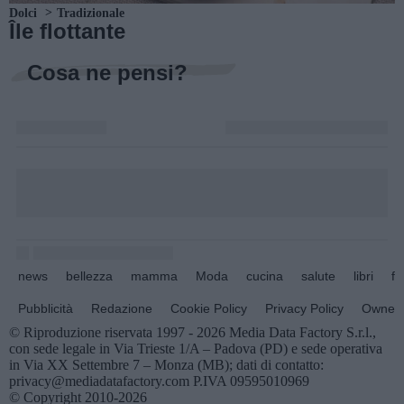
Dolci
Tradizionale
Île flottante
Cosa ne pensi?
news
bellezza
mamma
Moda
cucina
salute
libri
fo
Pubblicità
Redazione
Cookie Policy
Privacy Policy
Owners
© Riproduzione riservata 1997 - 2026 Media Data Factory S.r.l.,
con sede legale in Via Trieste 1/A – Padova (PD) e sede operativa
in Via XX Settembre 7 – Monza (MB); dati di contatto:
privacy@mediadatafactory.com P.IVA 09595010969
© Copyright 2010-2026