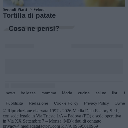
Secondi Piatti
Veloce
Tortilla di patate
Cosa ne pensi?
news
bellezza
mamma
Moda
cucina
salute
libri
fo
Pubblicità
Redazione
Cookie Policy
Privacy Policy
Owners
© Riproduzione riservata 1997 - 2026 Media Data Factory S.r.l.,
con sede legale in Via Trieste 1/A – Padova (PD) e sede operativa
in Via XX Settembre 7 – Monza (MB); dati di contatto:
privacy@mediadatafactory.com P.IVA 09595010969