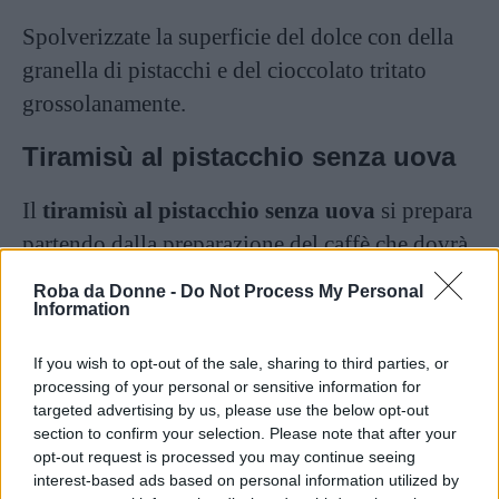
Spolverizzate la superficie del dolce con della
granella di pistacchi e del cioccolato tritato
grossolanamente.
Tiramisù al pistacchio senza uova
Il
tiramisù al pistacchio senza uova
si prepara
partendo dalla preparazione del caffè che dovrà
raffreddare, successivamente si prosegue con la
Roba da Donne -
Do Not Process My Personal
preparazione della crema. Si monta la panna ben
Information
ferma e si aggiunge il mascarpone.
If you wish to opt-out of the sale, sharing to third parties, or
processing of your personal or sensitive information for
In ultimo si aggiunge anche la crema al
targeted advertising by us, please use the below opt-out
pistacchio e si mescola delicatamente dal basso
section to confirm your selection. Please note that after your
opt-out request is processed you may continue seeing
verso l’alto con una spatola in modo da non
interest-based ads based on personal information utilized by