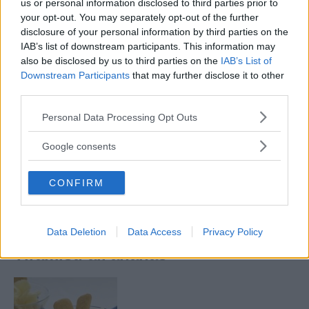
smontare la crema. A questo punto si procede
us or personal information disclosed to third parties prior to
your opt-out. You may separately opt-out of the further
con la preparazione del dolce. Si inzuppano i
disclosure of your personal information by third parties on the
biscotti nel caffè e si dispongono in una
IAB’s list of downstream participants. This information may
pirofila.
also be disclosed by us to third parties on the
IAB’s List of
Downstream Participants
that may further disclose it to other
third parties.
Si prosegue con uno strato di crema e così via
Please note that this website/app uses one or more Google
fino al termine degli ingredienti. Si termina il
Personal Data Processing Opt Outs
services and may gather and store information including but
dolce con uno strato di crema al mascarpone e
not limited to your visit or usage behaviour. You may click to
Google consents
pistacchio e si completa spolverandolo con
grant or deny consent to Google and its third-party tags to
use your data for below specified purposes in below Google
della granella di pistacchio. Lo si lascia riposare
CONFIRM
consent section.
in frigo per un paio d’ore, quindi si serve in
tavola.
Data Deletion
Data Access
Privacy Policy
Tiramisù all'ananas