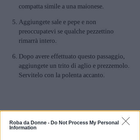
compatta simile a una maionese.
Aggiungete sale e pepe e non
preoccupatevi se qualche pezzettino
rimarrà intero.
Dopo avere effettuato questo passaggio,
aggiungete un trito di aglio e prezzemolo.
Servitelo con la polenta accanto.
Roba da Donne -
Do Not Process My Personal
Information