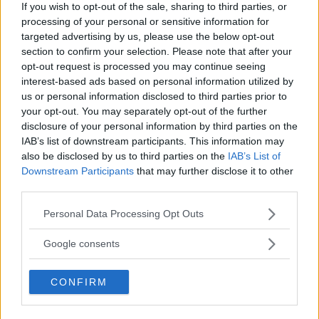
If you wish to opt-out of the sale, sharing to third parties, or
processing of your personal or sensitive information for
targeted advertising by us, please use the below opt-out
section to confirm your selection. Please note that after your
opt-out request is processed you may continue seeing
interest-based ads based on personal information utilized by
us or personal information disclosed to third parties prior to
your opt-out. You may separately opt-out of the further
disclosure of your personal information by third parties on the
IAB’s list of downstream participants. This information may
also be disclosed by us to third parties on the
IAB’s List of
Downstream Participants
that may further disclose it to other
third parties.
Please note that this website/app uses one or more Google
Personal Data Processing Opt Outs
services and may gather and store information including but
not limited to your visit or usage behaviour. You may click to
Google consents
grant or deny consent to Google and its third-party tags to
use your data for below specified purposes in below Google
CONFIRM
consent section.