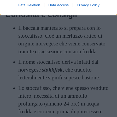
Data Deletion
Data Access
Privacy Policy
Curiosità e consigli
Il baccalà mantecato si prepara con lo
stoccafisso, cioè un merluzzo artico di
origine norvegese che viene conservato
tramite essiccazione con aria fredda.
Il nome stoccafisso deriva infatti dal
norvegese
stokkfisk
, che tradotto
letteralmente significa pesce bastone.
Lo stoccafisso, che viene spesso venduto
intero, necessita di un ammollo
prolungato (almeno 24 ore) in acqua
fredda e corrente prima di poter essere