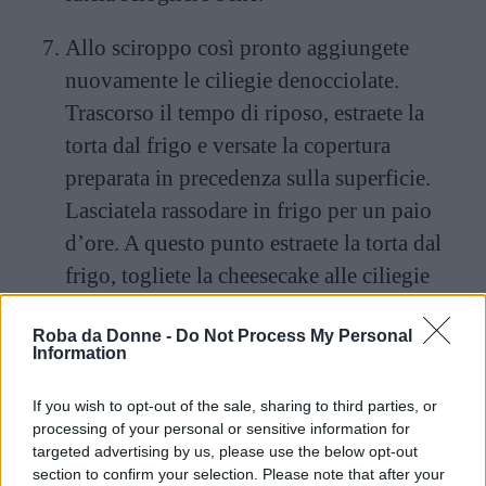
Allo sciroppo così pronto aggiungete
nuovamente le ciliegie denocciolate.
Trascorso il tempo di riposo, estraete la
torta dal frigo e versate la copertura
preparata in precedenza sulla superficie.
Lasciatela rassodare in frigo per un paio
d’ore. A questo punto estraete la torta dal
frigo, togliete la cheesecake alle ciliegie
dallo stampo e servitela tagliandola a fette.
Roba da Donne -
Do Not Process My Personal
Information
If you wish to opt-out of the sale, sharing to third parties, or
processing of your personal or sensitive information for
targeted advertising by us, please use the below opt-out
section to confirm your selection. Please note that after your