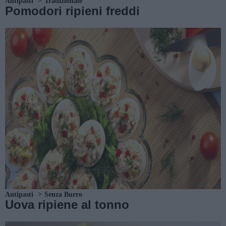
Antipasti
Tradizionale
Pomodori ripieni freddi
Antipasti
Senza Burro
Uova ripiene al tonno