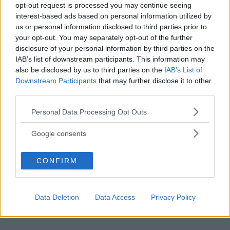
opt-out request is processed you may continue seeing
interest-based ads based on personal information utilized by
us or personal information disclosed to third parties prior to
your opt-out. You may separately opt-out of the further
disclosure of your personal information by third parties on the
IAB’s list of downstream participants. This information may
also be disclosed by us to third parties on the
IAB’s List of
Downstream Participants
that may further disclose it to other
third parties.
Please note that this website/app uses one or more Google
Personal Data Processing Opt Outs
services and may gather and store information including but
not limited to your visit or usage behaviour. You may click to
Google consents
grant or deny consent to Google and its third-party tags to
use your data for below specified purposes in below Google
CONFIRM
consent section.
Data Deletion
Data Access
Privacy Policy