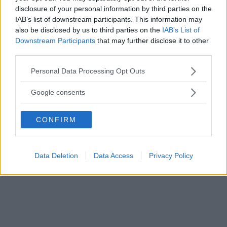
pomodoro e fatele mantecare per 10
disclosure of your personal information by third parties on the
minuti.
IAB’s list of downstream participants. This information may
also be disclosed by us to third parties on the
IAB’s List of
Downstream Participants
that may further disclose it to other
third parties.
Please note that this website/app uses one or more Google
Personal Data Processing Opt Outs
services and may gather and store information including but
not limited to your visit or usage behaviour. You may click to
Google consents
grant or deny consent to Google and its third-party tags to
use your data for below specified purposes in below Google
CONFIRM
consent section.
Data Deletion
Data Access
Privacy Policy