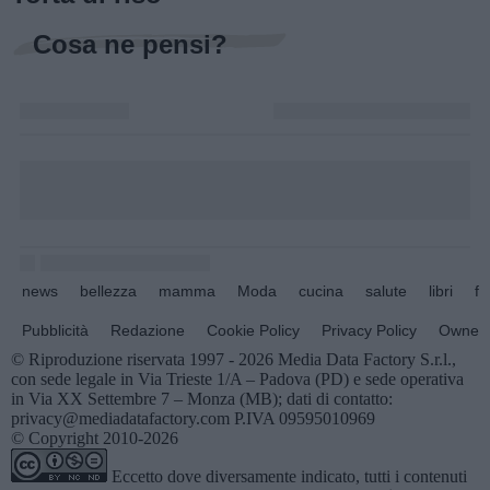
Cosa ne pensi?
news
bellezza
mamma
Moda
cucina
salute
libri
fo
Pubblicità
Redazione
Cookie Policy
Privacy Policy
Owners
© Riproduzione riservata 1997 - 2026 Media Data Factory S.r.l.,
con sede legale in Via Trieste 1/A – Padova (PD) e sede operativa
in Via XX Settembre 7 – Monza (MB); dati di contatto:
privacy@mediadatafactory.com P.IVA 09595010969
© Copyright 2010-2026
Eccetto dove diversamente indicato, tutti i contenuti