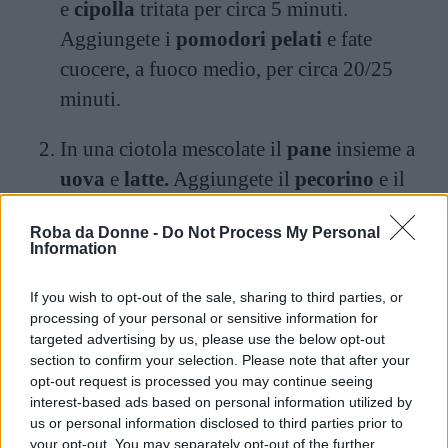
e
cipolla
tritata per circa 5 minuti.
Aggiungete i
pomodori pelati
e fate
cuocere, a fuoco medio, per circa 20/25
minuti.
In una ciotola mescolate il
pane
insieme a
uova
e
latte.
Aggiungete il
pecorino
e il
prezzemolo
tritato. Create un composto
Roba da Donne -
Do Not Process My Personal
omogeneo e lasciatelo riposare per una
Information
quindicina di minuti in frigorifero.
If you wish to opt-out of the sale, sharing to third parties, or
In una padella fate scaldare l’
olio di semi
e
processing of your personal or sensitive information for
targeted advertising by us, please use the below opt-out
formate le polpette. Cuocete fino a quando
section to confirm your selection. Please note that after your
non diventano dorate.
opt-out request is processed you may continue seeing
interest-based ads based on personal information utilized by
us or personal information disclosed to third parties prior to
Unite le polpette fritte alla salsa di
your opt-out. You may separately opt-out of the further