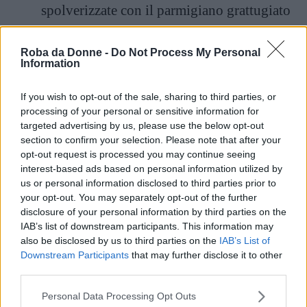
spolverizzate con il parmigiano grattugiato
rimasti.
Roba da Donne -
Do Not Process My Personal
Cuocete in forno preriscaldato a 180°C per
Information
una ventina di minuti. Servite caldo.
If you wish to opt-out of the sale, sharing to third parties, or
processing of your personal or sensitive information for
targeted advertising by us, please use the below opt-out
section to confirm your selection. Please note that after your
opt-out request is processed you may continue seeing
interest-based ads based on personal information utilized by
us or personal information disclosed to third parties prior to
your opt-out. You may separately opt-out of the further
disclosure of your personal information by third parties on the
IAB’s list of downstream participants. This information may
also be disclosed by us to third parties on the
IAB’s List of
Downstream Participants
that may further disclose it to other
third parties.
Please note that this website/app uses one or more Google
Personal Data Processing Opt Outs