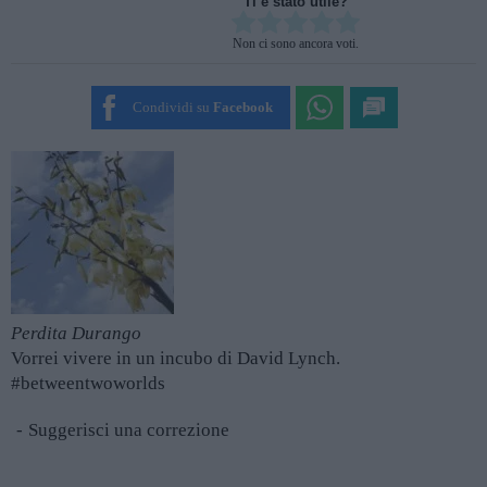
Ti è stato utile?
Rate this item:
Non ci sono ancora voti.
SUBMIT RATING
Condividi su
Facebook
Perdita Durango
Vorrei vivere in un incubo di David Lynch.
#betweentwoworlds
Suggerisci una correzione