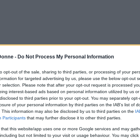
oncini verdi e pistacchio
Donne -
Do Not Process My Personal Information
la composizione degli ingredienti, quindi
to opt-out of the sale, sharing to third parties, or processing of your per
zione. Questo è uno dei mille modi di fare il
formation for targeted advertising by us, please use the below opt-out s
 più facile, ma di sicura riuscita.
r selection. Please note that after your opt-out request is processed y
eing interest-based ads based on personal information utilized by us or
Articolo originale pubblicato il 19 febbraio 2014
disclosed to third parties prior to your opt-out. You may separately opt-
losure of your personal information by third parties on the IAB’s list of
. This information may also be disclosed by us to third parties on the
IA
Participants
that may further disclose it to other third parties.
 that this website/app uses one or more Google services and may gath
etale con mezza cipolla, una carotina, una
including but not limited to your visit or usage behaviour. You may click 