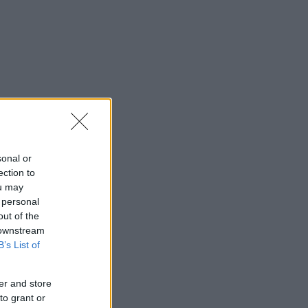
sonal or
ection to
ou may
 personal
out of the
 downstream
B’s List of
er and store
to grant or