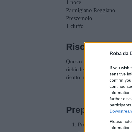
1 noce
Parmigiano Reggiano
Prezzemolo
1 ciuffo
Risotto ai peper
Roba da 
Questo risotto è semplice nel
If you wish 
richiede attenzione nell’esecu
sensitive in
risotto: non il migliore, non il
confirm you
continue se
information 
further disc
participants
Preparazione
Downstream 
Please note
Prepariamo un brodo veg
information 