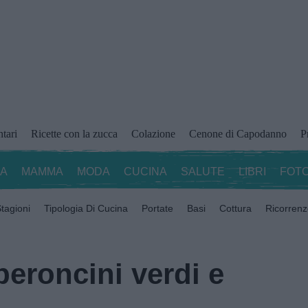
ntari
Ricette con la zucca
Colazione
Cenone di Capodanno
P
ZA
MAMMA
MODA
CUCINA
SALUTE
LIBRI
FOTO
tagioni
Tipologia Di Cucina
Portate
Basi
Cottura
Ricorren
peroncini verdi e