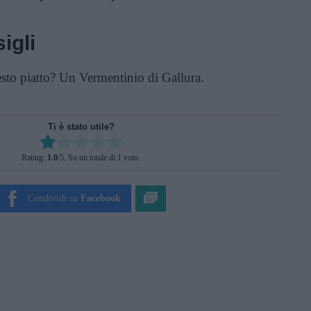
igli
sto piatto? Un Vermentinio di Gallura.
Ti è stato utile?
Rate this item:
Rating:
1.0
/5. Su un totale di 1 voto.
SUBMIT RATING
Condividi su
Facebook