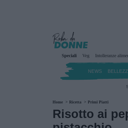
Speciali
Veg
Intolleranze alime
NEWS
BELLEZ
S
Home
Ricetta
Primi Piatti
Risotto ai pe
pistacchio