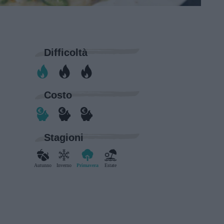
Difficoltà
Costo
Stagioni
Autunno
Inverno
Primavera
Estate