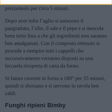
tritati e fatti rosolare in padella con aglio, olio e
prezzemolo per circa 5 minuti.
Dopo aver tolto l’aglio si uniscono il
pangrattato, l’olio, il sale e il pepe e si mescola
bene tutto fino a che gli ingredienti non saranno
ben amalgamati. Con il composto ottenuto si
procede a riempire tutti i cappelli che
successivamente verranno disposti su una
leccarda ricoperta di carta da forno.
Si fanno cuocere in forno a 180° per 35 minuti,
quindi si sfornano e si servono in tavola ben
caldi.
Funghi ripieni Bimby