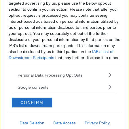
Ai gambi dei funghi si aggiungono delle patate
targeted advertising by us, please use the below opt-out
lesse schiacciate e si mescola bene il tutto,
section to confirm your selection. Please note that after your
opt-out request is processed you may continue seeing
quindi si uniscono anche l’uovo, il formaggio
interest-based ads based on personal information utilized by
grattugiato e il pangrattato.
us or personal information disclosed to third parties prior to
your opt-out. You may separately opt-out of the further
disclosure of your personal information by third parties on the
Si mescola bene e con il composto ottenuto si
IAB’s list of downstream participants. This information may
riempiono i cappelli, quindi si dispongono in
also be disclosed by us to third parties on the
IAB’s List of
Downstream Participants
that may further disclose it to other
una padella unta con poco olio e si versa poca
third parties.
acqua all’inteno. Si porta tutto a cottura per
Please note that this website/app uses one or more Google
circa 15 minuti, dopodiché si servono in tavola.
Personal Data Processing Opt Outs
services and may gather and store information including but
not limited to your visit or usage behaviour. You may click to
Google consents
Funghi ripieni vegetariani
grant or deny consent to Google and its third-party tags to
use your data for below specified purposes in below Google
CONFIRM
I
funghi ripieni vegetariani
si preparano
consent section.
pulendo bene i funghi e staccando
delicatamente i gambi. Questi ultimi vengono
Data Deletion
Data Access
Privacy Policy