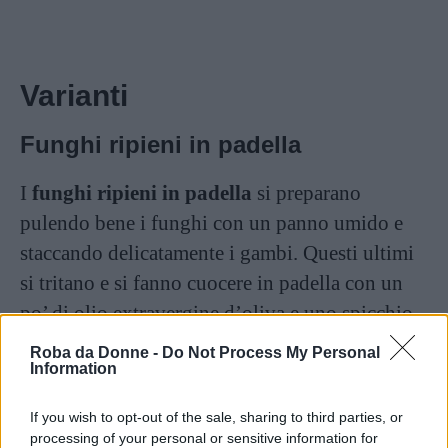
Varianti
Funghi ripieni in padella
I
funghi ripieni in padella
si preparano
pulendo bene i funghi con un panno umido e
staccando delicatamente i gambi. Questi ultimi
si tritano e si fanno cuocere in padella con un
po’ di olio extravergine d’oliva e uno spicchio
d’aglio.
Roba da Donne -
Do Not Process My Personal
Information
Si uniscono poi del prezzemolo tritato e del
If you wish to opt-out of the sale, sharing to third parties, or
prosciutto cotto, quindi si regola di sale e pepe.
processing of your personal or sensitive information for