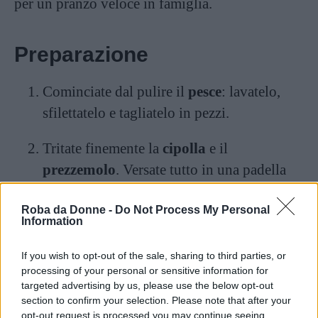
per un pranzo veloce in famiglia.
Preparazione
Cominciate dal pulire il
pesce
: lavatelo,
sfilettatelo e tagliatelo in pezzi.
Tritate finemente la
cipolla
e il
prezzemolo
. Versate tutto in una padella
con abbondante olio e fate soffriggere per
Roba da Donne -
Do Not Process My Personal
qualche minuto.
Information
Aggiungete i
pomodorini
tagliati in
If you wish to opt-out of the sale, sharing to third parties, or
padella e fate cuocere a fuoco alto,
processing of your personal or sensitive information for
targeted advertising by us, please use the below opt-out
sfumando con del
vino bianco
, per una
section to confirm your selection. Please note that after your
decina di minuti.
opt-out request is processed you may continue seeing