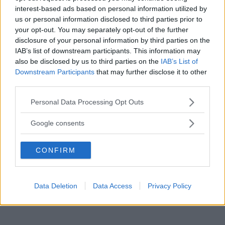
interest-based ads based on personal information utilized by
Aggiungete in padella il pesce e fate
us or personal information disclosed to third parties prior to
your opt-out. You may separately opt-out of the further
cuocere per qualche minuto. Nel frattempo,
disclosure of your personal information by third parties on the
in una pentola alta mettete abbondante
IAB’s list of downstream participants. This information may
also be disclosed by us to third parties on the
IAB’s List of
acqua a bollire per preparare gli
spaghetti.
Downstream Participants
that may further disclose it to other
third parties.
Scolate la pasta al dente, mettendo da parte
Please note that this website/app uses one or more Google
Personal Data Processing Opt Outs
dell’acqua di cottura. Ripassate tutto in
services and may gather and store information including but
padella e impiattate con
basilico,
not limited to your visit or usage behaviour. You may click to
Google consents
grant or deny consent to Google and its third-party tags to
peperoncino
e qualche
scorzetta di
use your data for below specified purposes in below Google
limone
.
CONFIRM
consent section.
Data Deletion
Data Access
Privacy Policy