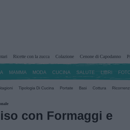
ntari
Ricette con la zucca
Colazione
Cenone di Capodanno
P
ZA
MAMMA
MODA
CUCINA
SALUTE
LIBRI
FOTO
tagioni
Tipologia Di Cucina
Portate
Basi
Cottura
Ricorren
onale
Riso con Formaggi e