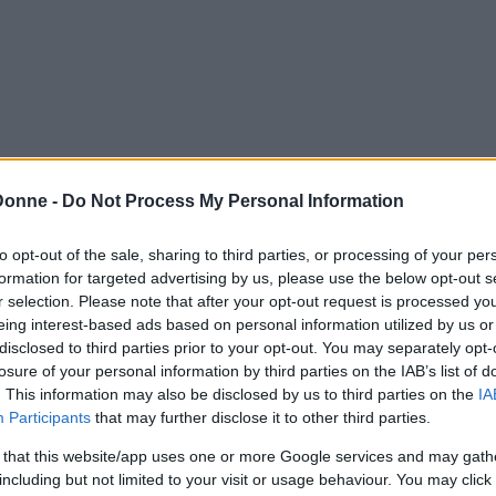
Donne -
Do Not Process My Personal Information
to opt-out of the sale, sharing to third parties, or processing of your per
formation for targeted advertising by us, please use the below opt-out s
r selection. Please note that after your opt-out request is processed y
eing interest-based ads based on personal information utilized by us or
disclosed to third parties prior to your opt-out. You may separately opt-
losure of your personal information by third parties on the IAB’s list of
o con Formaggi e Piselli
. This information may also be disclosed by us to third parties on the
IA
Participants
that may further disclose it to other third parties.
ggi e piselli
è un primo piatto che, oltre a
 that this website/app uses one or more Google services and may gath
l piatto svuota frigo per eccellenza.
including but not limited to your visit or usage behaviour. You may click 