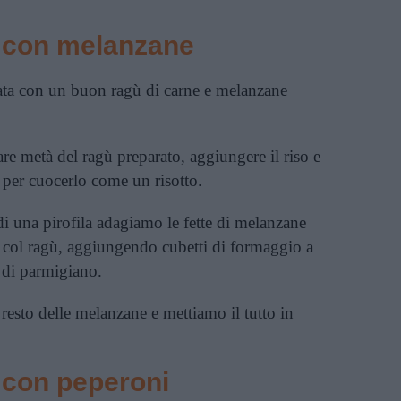
o con melanzane
arata con un buon ragù di carne e melanzane
e metà del ragù preparato, aggiungere il riso e
o per cuocerlo come un risotto.
i una pirofila adagiamo le fette di melanzane
to col ragù, aggiungendo cubetti di formaggio a
 di parmigiano.
 resto delle
melanzane
e mettiamo il tutto in
o con peperoni