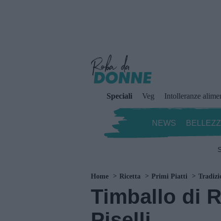
Speciali
Veg
Intolleranze alime
NEWS
BELLEZ
S
Home
Ricetta
Primi Piatti
Tradizi
Timballo di 
Piselli