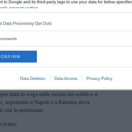
 to Google and its third-party tags to use your data for below specifi
on gli avanzi che ci ritroviamo in casa in
ogle consent section.
 verdure, formaggi o affettati.
l Data Processing Opt Outs
inarie cotte al forno che poi vengono sformate e
consents
llo e, infatti, oltre al riso, troviamo i timballi
CONFIRM
alli in crosta, semplicemente mettendo gli
Data Deletion
Data Access
Privacy Policy
di pasta sfoglia o
pasta brisè
.
pre stata in voga nelle cucine dei nobili e si
o, soprattutto a Napoli e a Palermo dove
tti con le melanzane.
 ricetta: