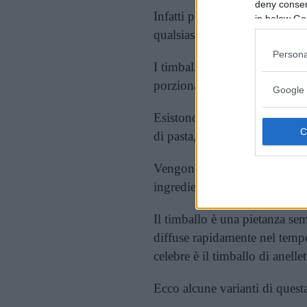
deny consent
Infatti può essere preparato c
in below Go
qualsiasi momento, siano essi
Persona
I timballi sono specialità cul
porzionate.
Google 
Esistono molte varietà di timba
di pasta, carni, pollame.
Vengono anche preparati timb
ingredienti dentro un guscio 
Il timballo è una pietanza sem
diffuse rapidamente nel temp
celebre è il timballo di anelle
Ecco alcune varianti di questa