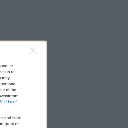
sonal or
ection to
ou may
 personal
out of the
 downstream
B’s List of
er and store
to grant or