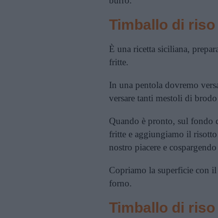
burro.
Timballo di ris
È una ricetta siciliana, prep
fritte.
In una pentola dovremo versar
versare tanti mestoli di brod
Quando è pronto, sul fondo d
fritte e aggiungiamo il risot
nostro piacere e cospargendo
Copriamo la superficie con il
forno.
Timballo di ris