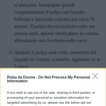
si arriccino. Immergete quindi
completamente il polpo nel liquido
bollente e lasciatelo cuocere per circa 70
minuti. Il polpo dovrà risultare cotto ma
ancora sodo, quindi verificatene la cottura
affondando una forchetta nelle carni.
Quando il polpo sarà cotto, estraetelo dal
liquido di cottura, scolatelo, tagliatelo in 4-
5 pezzi.
Roba da Donne -
Do Not Process My Personal
Preparate poi la bottiglia di plastica con la
Information
quale darete forma cilindrica alle carni del
polpo. Tagliate la sommità e inserite
If you wish to opt-out of the sale, sharing to third parties, or
processing of your personal or sensitive information for
all’interno il polpo in modo armonioso,
targeted advertising by us, please use the below opt-out