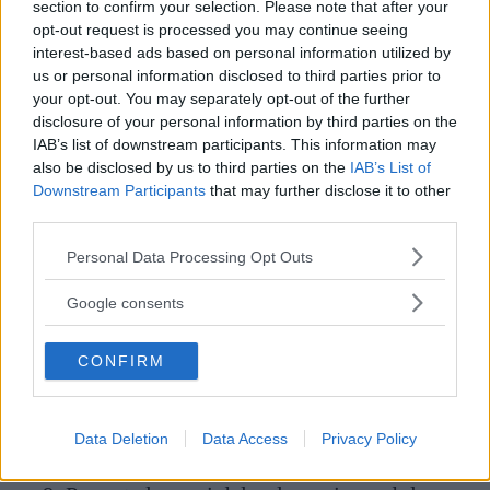
poiché una volta pressati formeranno un
section to confirm your selection. Please note that after your
opt-out request is processed you may continue seeing
disegno sulla fetta che taglierete.
interest-based ads based on personal information utilized by
us or personal information disclosed to third parties prior to
Bucherellate il fondo con una forbice
your opt-out. You may separately opt-out of the further
appuntita. Questa operazione servirà per
disclosure of your personal information by third parties on the
IAB’s list of downstream participants. This information may
fare fuoriuscire il liquido in eccesso mentre
also be disclosed by us to third parties on the
IAB’s List of
presserete il polpo. Introducetelo nella
Downstream Participants
that may further disclose it to other
third parties.
bottiglia che avrete poggiato sopra ad un
piatto.
Please note that this website/app uses one or more Google
Personal Data Processing Opt Outs
services and may gather and store information including but
not limited to your visit or usage behaviour. You may click to
Google consents
Aiutandovi con una bottiglia di vetro ben
grant or deny consent to Google and its third-party tags to
pulita, o qualsiasi altra cosa che vi possa
use your data for below specified purposes in below Google
CONFIRM
consent section.
aiutare a spingere tipo un pestello o un
batticarne di dimensioni leggermente più
piccole di quella di plastica.
Data Deletion
Data Access
Privacy Policy