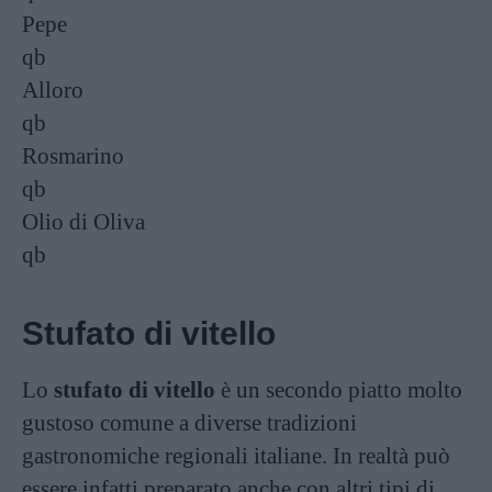
Pepe
qb
Alloro
qb
Rosmarino
qb
Olio di Oliva
qb
Stufato di vitello
Lo
stufato di vitello
è un secondo piatto molto
gustoso comune a diverse tradizioni
gastronomiche regionali italiane. In realtà può
essere infatti preparato anche con altri tipi di