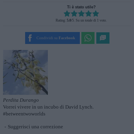
Ti è stato utile?
Rate this item:
Rating:
5.0
/5. Su un totale di 1 voto.
SUBMIT RATING
Condividi su
Facebook
Perdita Durango
Vorrei vivere in un incubo di David Lynch.
#betweentwoworlds
Suggerisci una correzione