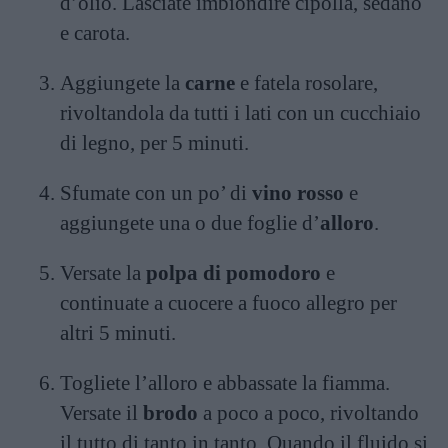
d’olio. Lasciate imbiondire cipolla, sedano
e carota.
Aggiungete la
carne
e fatela rosolare,
rivoltandola da tutti i lati con un cucchiaio
di legno, per 5 minuti.
Sfumate con un po’ di
vino rosso
e
aggiungete una o due foglie d’
alloro
.
Versate la
polpa di pomodoro
e
continuate a cuocere a fuoco allegro per
altri 5 minuti.
Togliete l’alloro e abbassate la fiamma.
Versate il
brodo
a poco a poco, rivoltando
il tutto di tanto in tanto. Quando il fluido si