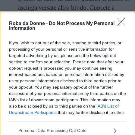
asciuga versate altro brodo. Cuocete a
fuoco lentissimo per 40 minuti.
Roba da Donne -
Do Not Process My Personal
Information
Aggiustate di
pepe,
aggiungete un
ramoscello di
rosmarino
e servite.
If you wish to opt-out of the sale, sharing to third parties, or
processing of your personal or sensitive information for
targeted advertising by us, please use the below opt-out
section to confirm your selection. Please note that after your
opt-out request is processed you may continue seeing
interest-based ads based on personal information utilized by
us or personal information disclosed to third parties prior to
your opt-out. You may separately opt-out of the further
disclosure of your personal information by third parties on the
IAB’s list of downstream participants. This information may
also be disclosed by us to third parties on the
IAB’s List of
Downstream Participants
that may further disclose it to other
third parties.
Please note that this website/app uses one or more Google
Personal Data Processing Opt Outs