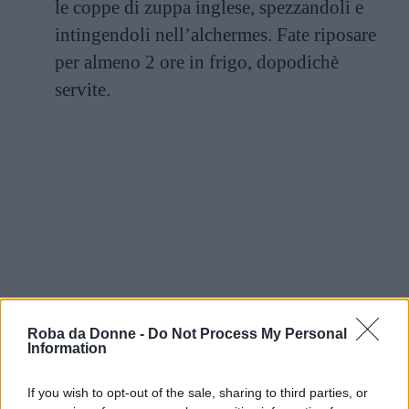
le coppe di zuppa inglese, spezzandoli e
intingendoli nell’alchermes. Fate riposare
per almeno 2 ore in frigo, dopodichè
servite.
Roba da Donne -
Do Not Process My Personal
Information
If you wish to opt-out of the sale, sharing to third parties, or