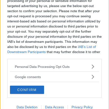
processing of your personal or sensitive information for
targeted advertising by us, please use the below opt-out
section to confirm your selection. Please note that after your
opt-out request is processed you may continue seeing
interest-based ads based on personal information utilized by
us or personal information disclosed to third parties prior to
your opt-out. You may separately opt-out of the further
disclosure of your personal information by third parties on the
IAB’s list of downstream participants. This information may
also be disclosed by us to third parties on the
IAB’s List of
Downstream Participants
that may further disclose it to other
third parties.
Please note that this website/app uses one or more Google
Personal Data Processing Opt Outs
services and may gather and store information including but
not limited to your visit or usage behaviour. You may click to
Google consents
grant or deny consent to Google and its third-party tags to
Varianti
use your data for below specified purposes in below Google
CONFIRM
consent section.
Zuppa inglese al limoncello
Data Deletion
Data Access
Privacy Policy