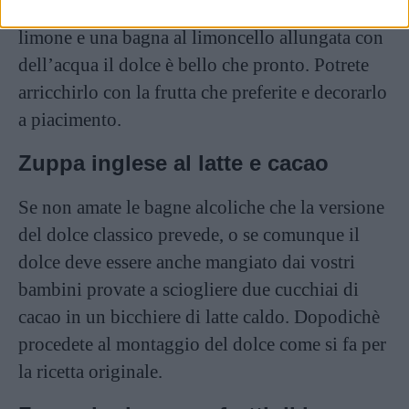
Con una buona crema pasticcera aromatizzata al
limone e una bagna al limoncello allungata con
dell’acqua il dolce è bello che pronto. Potrete
arricchirlo con la frutta che preferite e decorarlo
a piacimento.
Zuppa inglese al latte e cacao
Se non amate le bagne alcoliche che la versione
del dolce classico prevede, o se comunque il
dolce deve essere anche mangiato dai vostri
bambini provate a sciogliere due cucchiai di
cacao in un bicchiere di latte caldo. Dopodichè
procedete al montaggio del dolce come si fa per
la ricetta originale.