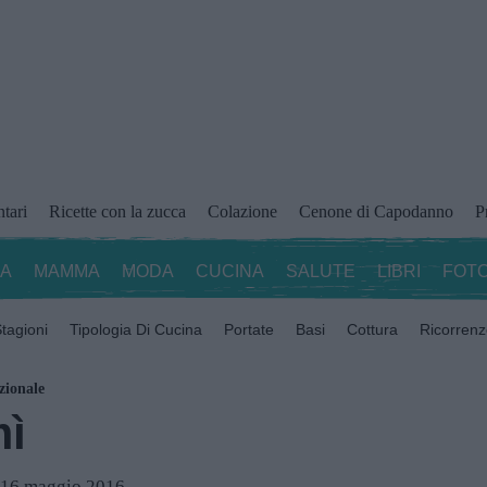
ntari
Ricette con la zucca
Colazione
Cenone di Capodanno
P
ZA
MAMMA
MODA
CUCINA
SALUTE
LIBRI
FOTO
tagioni
Tipologia Di Cucina
Portate
Basi
Cottura
Ricorren
zionale
mì
l 16 maggio 2016