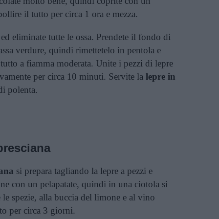
scolate molto bene, quindi coprite con un
ollire il tutto per circa 1 ora e mezza.
 ed eliminate tutte le ossa. Prendete il fondo di
assa verdure, quindi rimettetelo in pentola e
tutto a fiamma moderata. Unite i pezzi di lepre
ovamente per circa 10 minuti. Servite la
lepre in
i polenta.
 bresciana
iana
si prepara tagliando la lepre a pezzi e
ne con un pelapatate, quindi in una ciotola si
 le spezie, alla buccia del limone e al vino
to per circa 3 giorni.