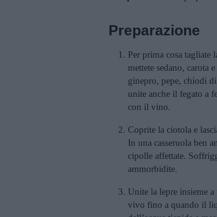
Preparazione
Per prima cosa tagliate l
mettete sedano, carota e 
ginepro, pepe, chiodi di
unite anche il fegato a f
con il vino.
Coprite la ciotola e lasc
In una casseruola ben am
cipolle affettate. Soffri
ammorbidite.
Unite la lepre insieme a 
vivo fino a quando il li