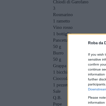
Chiodi di Garofano
3
Rosmarino
1 rametto
Vino rosso
1 bottiglia
Pancetta
Roba da 
50 g
Burro
If you wish 
50 g
sensitive in
confirm you
Grappa
continue se
1 bicchierino
information 
Cioccolato fondente
further disc
1 pezzetto
participants
Downstream 
Sale
Q.B.
Please note
information 
Pepe