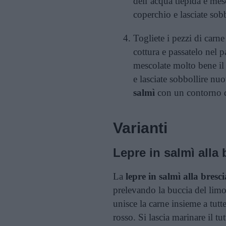
dell’acqua tiepida e me
coperchio e lasciate sobb
Togliete i pezzi di carne
cottura e passatelo nel p
mescolate molto bene il 
e lasciate sobbollire nu
salmì
con un contorno d
Varianti
Lepre in salmì alla
La
lepre in salmì alla bresc
prelevando la buccia del limo
unisce la carne insieme a tutte
rosso. Si lascia marinare il tut