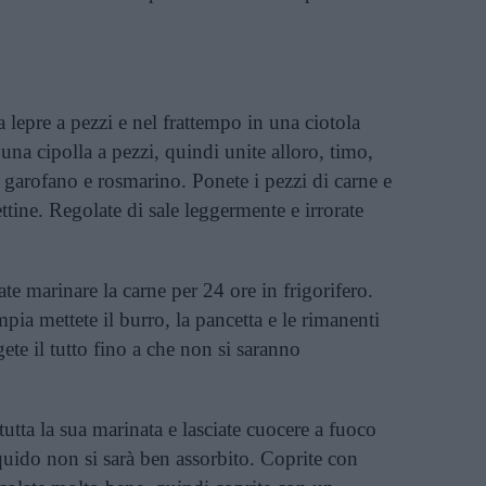
a lepre a pezzi e nel frattempo in una ciotola
una cipolla a pezzi, quindi unite alloro, timo,
 garofano e rosmarino. Ponete i pezzi di carne e
ettine. Regolate di sale leggermente e irrorate
iate marinare la carne per 24 ore in frigorifero.
pia mettete il burro, la pancetta e le rimanenti
ggete il tutto fino a che non si saranno
tutta la sua marinata e lasciate cuocere a fuoco
quido non si sarà ben assorbito. Coprite con