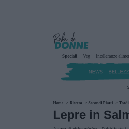
Speciali
Veg
Intolleranze alime
NEWS
BELLEZ
S
Home
Ricetta
Secondi Piatti
Tradi
Lepre in Sal
A cura di
chiccadolce
Pubblicato i