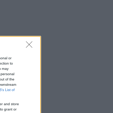
sonal or
ection to
ou may
 personal
out of the
 downstream
B’s List of
er and store
to grant or