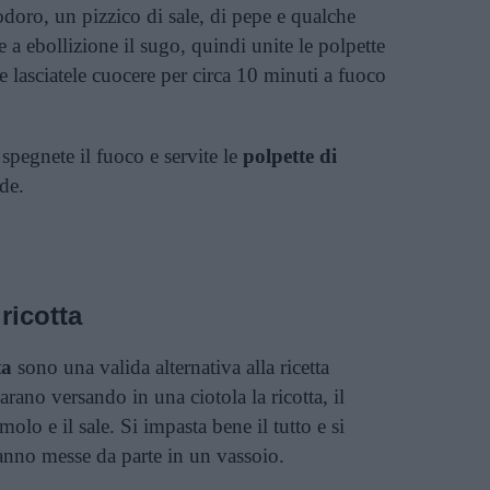
doro, un pizzico di sale, di pepe e qualche
te a ebollizione il sugo, quindi unite le polpette
e lasciatele cuocere per circa 10 minuti a fuoco
pegnete il fuoco e servite le
polpette di
de.
ricotta
ta
sono una valida alternativa alla ricetta
parano versando in una ciotola la ricotta, il
olo e il sale. Si impasta bene il tutto e si
anno messe da parte in un vassoio.