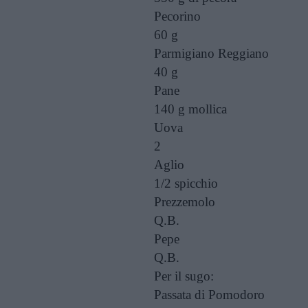
Pecorino
60 g
Parmigiano Reggiano
40 g
Pane
140 g
mollica
Uova
2
Aglio
1/2 spicchio
Prezzemolo
Q.B.
Pepe
Q.B.
Per il sugo:
Passata di Pomodoro