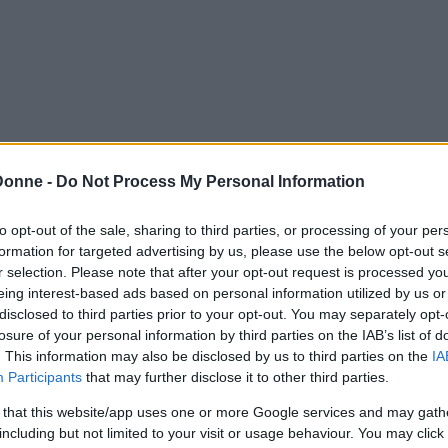
Donne -
Do Not Process My Personal Information
to opt-out of the sale, sharing to third parties, or processing of your per
formation for targeted advertising by us, please use the below opt-out s
r selection. Please note that after your opt-out request is processed y
eing interest-based ads based on personal information utilized by us or
disclosed to third parties prior to your opt-out. You may separately opt-
losure of your personal information by third parties on the IAB’s list of
tta
. This information may also be disclosed by us to third parties on the
IA
Participants
that may further disclose it to other third parties.
vogliamo proporvi le
polpette di ricotta
, un
 that this website/app uses one or more Google services and may gath
da preparare, che farà felici proprio tutti. La
including but not limited to your visit or usage behaviour. You may click 