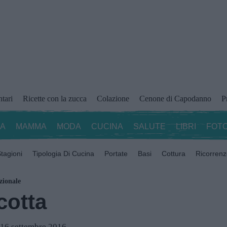
ntari
Ricette con la zucca
Colazione
Cenone di Capodanno
P
ZA
MAMMA
MODA
CUCINA
SALUTE
LIBRI
FOTO
tagioni
Tipologia Di Cucina
Portate
Basi
Cottura
Ricorren
zionale
cotta
l 16 settembre 2016