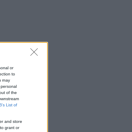
sonal or
ection to
ou may
 personal
out of the
 downstream
B’s List of
er and store
to grant or