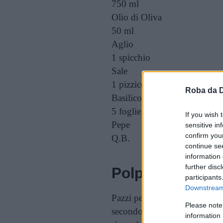
750 ml
Olio di Oliva
50 ml
Aglio
1 spicchio
Sale
1 pizzico
Roba da 
Basilico
5 foglie
If you wish 
Pepe
sensitive in
confirm you
Q.B.
continue se
information 
further disc
Polpette di rico
participants
Downstream 
Pazzi per le polpette? Oggi 
Please note
secondo piatto molto semplice 
information 