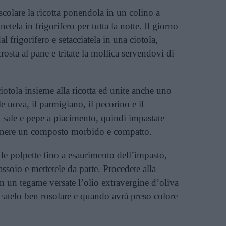
scolare la ricotta ponendola in un colino a
etela in frigorifero per tutta la notte. Il giorno
al frigorifero e setacciatela in una ciotola,
osta al pane e tritate la mollica servendovi di
ciotola insieme alla ricotta ed unite anche uno
 le uova, il parmigiano, il pecorino e il
 sale e pepe a piacimento, quindi impastate
ttenere un composto morbido e compatto.
le polpette fino a esaurimento dell’impasto,
ssoio e mettetele da parte. Procedete alla
n un tegame versate l’olio extravergine d’oliva
Fatelo ben rosolare e quando avrà preso colore