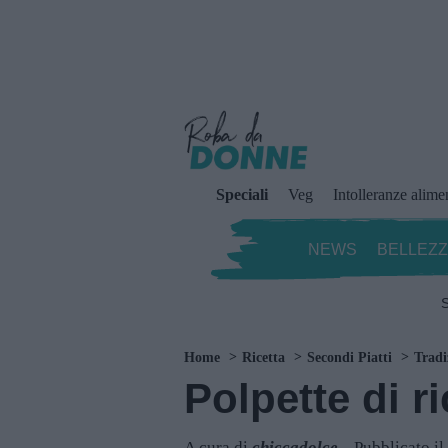
Speciali
Veg
Intolleranze alime
NEWS
BELLEZ
S
Home
Ricetta
Secondi Piatti
Tradi
Polpette di ri
A cura di
chiccadolce
Pubblicato i