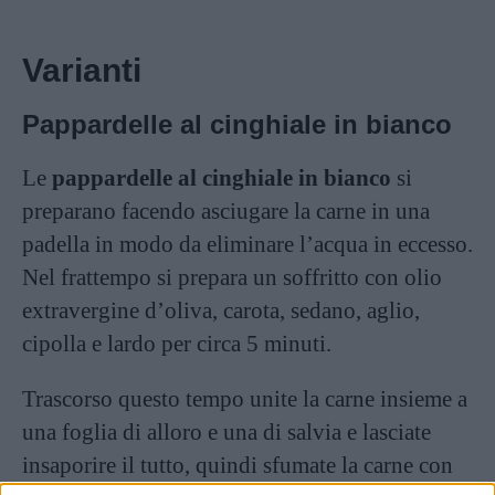
Varianti
Pappardelle al cinghiale in bianco
Le
pappardelle al cinghiale in bianco
si
preparano facendo asciugare la carne in una
padella in modo da eliminare l’acqua in eccesso.
Nel frattempo si prepara un soffritto con olio
extravergine d’oliva, carota, sedano, aglio,
cipolla e lardo per circa 5 minuti.
Trascorso questo tempo unite la carne insieme a
una foglia di alloro e una di salvia e lasciate
insaporire il tutto, quindi sfumate la carne con