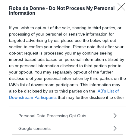
del vino rosso. Non appena la parte alcolica sarà
Roba da Donne -
Do Not Process My Personal
evaporata, spegnete il fuoco, lasciatela
Information
intiepidire e tritatela a coltello grossolanamente.
If you wish to opt-out of the sale, sharing to third parties, or
Rimettetela in pentola e unite il concentrato di
processing of your personal or sensitive information for
targeted advertising by us, please use the below opt-out
pomodoro e fate cuocere per un paio d’ore a
section to confirm your selection. Please note that after your
fiamma bassa, quindi regolate di sale e pepe.
opt-out request is processed you may continue seeing
interest-based ads based on personal information utilized by
Nel frattempo cuocete le pappardelle in
us or personal information disclosed to third parties prior to
abbondante acqua salata, scolatele e conditele
your opt-out. You may separately opt-out of the further
con il ragù. Servite le
pappardelle al cinghiale
disclosure of your personal information by third parties on the
IAB’s list of downstream participants. This information may
in bianco ben calde in tavola.
also be disclosed by us to third parties on the
IAB’s List of
Downstream Participants
that may further disclose it to other
Pappardelle al cinghiale alla
third parties.
cacciatora
Please note that this website/app uses one or more Google
Personal Data Processing Opt Outs
services and may gather and store information including but
Le
pappardelle al ragù di cinghiale alla
not limited to your visit or usage behaviour. You may click to
Google consents
cacciatora
si preparano lasciando marinare i
grant or deny consent to Google and its third-party tags to