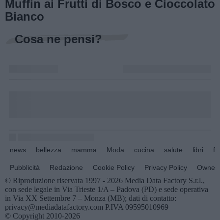
Muffin ai Frutti di Bosco e Cioccolato
Bianco
Cosa ne pensi?
news
bellezza
mamma
Moda
cucina
salute
libri
fo
Pubblicità
Redazione
Cookie Policy
Privacy Policy
Owners
© Riproduzione riservata 1997 - 2026 Media Data Factory S.r.l.,
con sede legale in Via Trieste 1/A – Padova (PD) e sede operativa
in Via XX Settembre 7 – Monza (MB); dati di contatto:
privacy@mediadatafactory.com P.IVA 09595010969
© Copyright 2010-2026