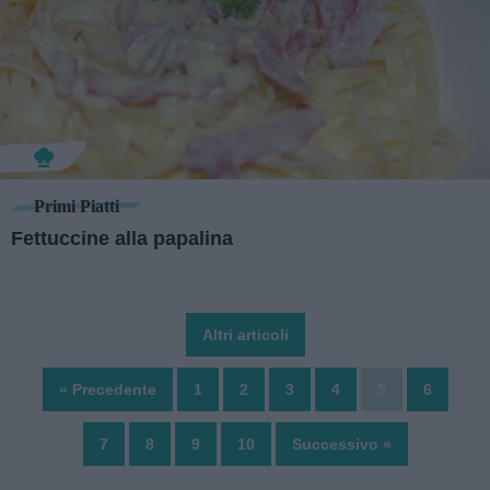
Primi Piatti
Fettuccine alla papalina
Altri articoli
« Precedente
1
2
3
4
5
6
7
8
9
10
Successivo »