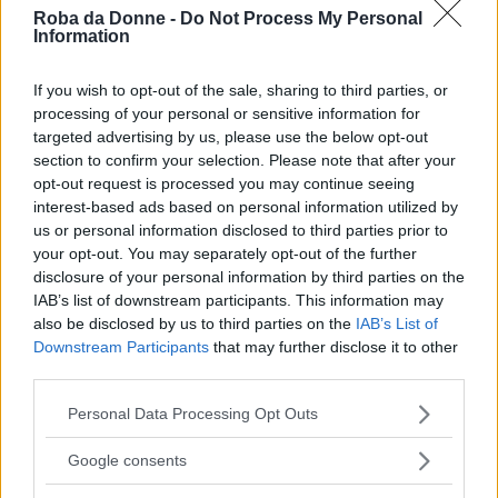
Roba da Donne -
Do Not Process My Personal
Information
If you wish to opt-out of the sale, sharing to third parties, or
processing of your personal or sensitive information for
targeted advertising by us, please use the below opt-out
section to confirm your selection. Please note that after your
opt-out request is processed you may continue seeing
interest-based ads based on personal information utilized by
us or personal information disclosed to third parties prior to
your opt-out. You may separately opt-out of the further
disclosure of your personal information by third parties on the
IAB’s list of downstream participants. This information may
Primi Piatti
also be disclosed by us to third parties on the
IAB’s List of
Sagne e fagioli
Downstream Participants
that may further disclose it to other
third parties.
Please note that this website/app uses one or more Google
Personal Data Processing Opt Outs
services and may gather and store information including but
not limited to your visit or usage behaviour. You may click to
Google consents
grant or deny consent to Google and its third-party tags to