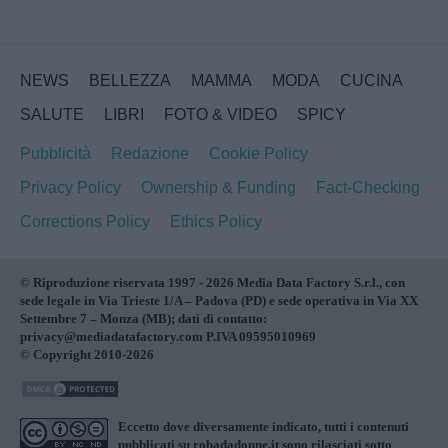
NEWS
BELLEZZA
MAMMA
MODA
CUCINA
SALUTE
LIBRI
FOTO & VIDEO
SPICY
Pubblicità
Redazione
Cookie Policy
Privacy Policy
Ownership & Funding
Fact-Checking
Corrections Policy
Ethics Policy
© Riproduzione riservata 1997 - 2026 Media Data Factory S.r.l., con
sede legale in Via Trieste 1/A – Padova (PD) e sede operativa in Via XX
Settembre 7 – Monza (MB); dati di contatto:
privacy@mediadatafactory.com P.IVA 09595010969
© Copyright 2010-2026
Eccetto dove diversamente indicato, tutti i contenuti
pubblicati su
robadadonne.it
sono rilasciati sotto