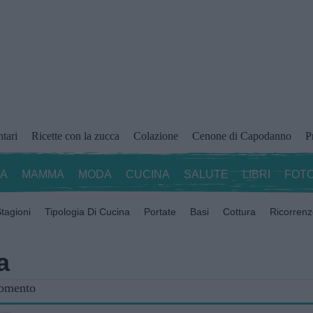
ntari
Ricette con la zucca
Colazione
Cenone di Capodanno
P
ZA
MAMMA
MODA
CUCINA
SALUTE
LIBRI
FOTO
tagioni
Tipologia Di Cucina
Portate
Basi
Cottura
Ricorren
a
gomento