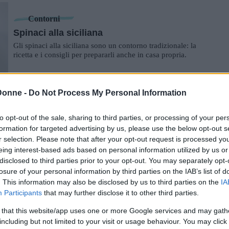
Contorni
Spinaci alla siciliana
Gli spinaci alla siciliana sono un contorno tradizionale: la
ricetta e i consigli per prepararli anche in casa propria.
Donne -
Do Not Process My Personal Information
Dolci
Zeppole di Natale
to opt-out of the sale, sharing to third parties, or processing of your per
Le zeppole di Natale sono un dessert tipico della cucina
formation for targeted advertising by us, please use the below opt-out s
campana: come realizzarlo attraverso ricetta e consigli.
r selection. Please note that after your opt-out request is processed y
eing interest-based ads based on personal information utilized by us or
disclosed to third parties prior to your opt-out. You may separately opt-
losure of your personal information by third parties on the IAB’s list of
Pasticceria
. This information may also be disclosed by us to third parties on the
IA
Strudel di mele
Participants
that may further disclose it to other third parties.
Lo strudel di mele è una ricetta tradizionale austriaca: la
ricetta e i consigli per prepararlo anche in casa propria.
 that this website/app uses one or more Google services and may gath
including but not limited to your visit or usage behaviour. You may click 