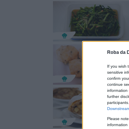
Roba da 
If you wish 
sensitive in
confirm you
continue se
information 
further disc
participants
Downstream 
Please note
information 