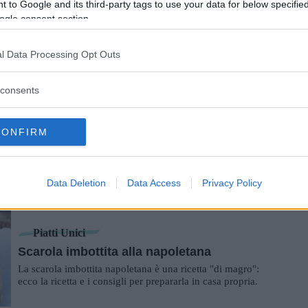
 to Google and its third-party tags to use your data for below specifi
ogle consent section.
Dolci
Hot cross bun
l Data Processing Opt Outs
Morbidi e con un sapore deliziosamente speziato alla
cannella, gli hot cross buns sono perfetti a colazione e a
merenda per grandi e piccini.
consents
Pranzo Di Natale
CONFIRM
Petrali
I petrali sono dolci natalizi di pasta frolla che si preparano
a Reggio Calabria: ecco come realizzare la ricetta in casa.
Data Deletion
Data Access
Privacy Policy
Piatti Unici
Scarola imbottita alla napoletana
La scarola imbottita napoletana è una ricetta "di magro":
ecco la ricetta e i consigli per prepararla in casa propria.