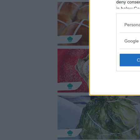
deny consent
in below Go
Persona
Google 